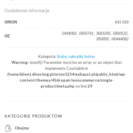
Dodatkowe informacje
ORION
641-918
0444082, 0850741, 3683295, 5850532,
OE
850850, N0444082
Kategoria:
Śruby, nakrętki, bolce
.
Warning
: sizeof(): Parameter must be an array or an object that
implements Countable in
/home/klient.dhosting.pl/orion1234/exhaust.pl/public_html/wp-
content/themes/456repair/woocommerce/single-
product/meta.php
on line
29
KATEGORIE PRODUKTÓW
Obejmy