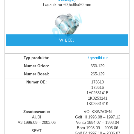
Łącznik rur 60,5x65x80 mm
WIĘCEJ
Łączniki rur
650-129
265-129
173610
173616
1H0253141B
1K0253141
1K0253141K
VOLKSWAGEN
AUDI
Golf III 1993.08 – 1997.12
A3 1996.09 – 2003.06
Vento 1994.07 – 1998.04
Bora 1998.09 – 2005.06
SEAT
Golf IV 1997.10 – 2006.07