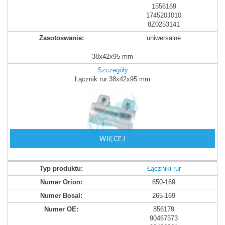
1556169
174520J010
8Z0253141
uniwersalne
38x42x95 mm
Szczegóły
Łącznik rur 38x42x95 mm
WIĘCEJ
Łączniki rur
650-169
265-169
856179
90467573