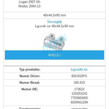
Logan 2007.04-
Modus 2004.12-
40x44,5x90 mm
Szczegóły
Łącznik rur 40x44,5x90 mm
WIĘCEJ
Łączniki rur
650-810PS
265-810
173622
1S0253141
7703083455
8200661294
uniwersalne