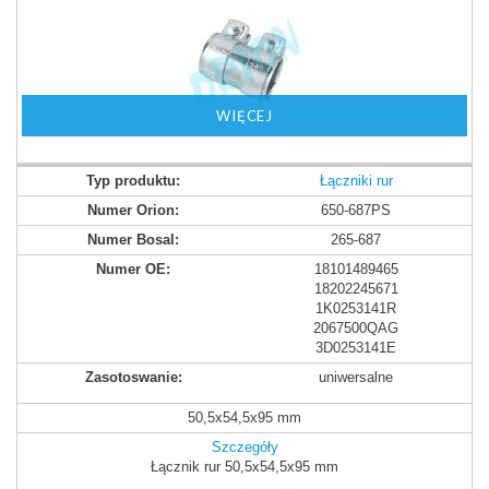
WIĘCEJ
Łączniki rur
650-687PS
265-687
18101489465
18202245671
1K0253141R
2067500QAG
3D0253141E
uniwersalne
50,5x54,5x95 mm
Szczegóły
Łącznik rur 50,5x54,5x95 mm