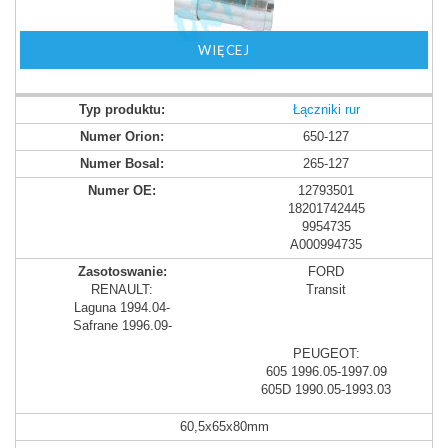
WIĘCEJ
Łączniki rur
650-127
265-127
12793501
18201742445
9954735
A000994735
FORD
RENAULT:
Transit
Laguna 1994.04-
Safrane 1996.09-
PEUGEOT:
605 1996.05-1997.09
605D 1990.05-1993.03
60,5x65x80mm