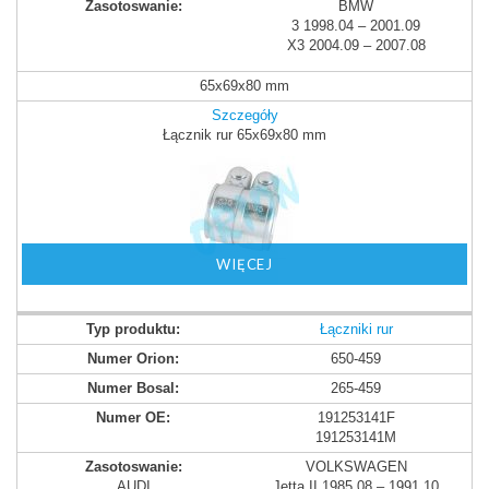
BMW
3 1998.04 – 2001.09
X3 2004.09 – 2007.08
65x69x80 mm
Szczegóły
Łącznik rur 65x69x80 mm
WIĘCEJ
Łączniki rur
650-459
265-459
191253141F
191253141M
VOLKSWAGEN
AUDI
Jetta II 1985.08 – 1991.10