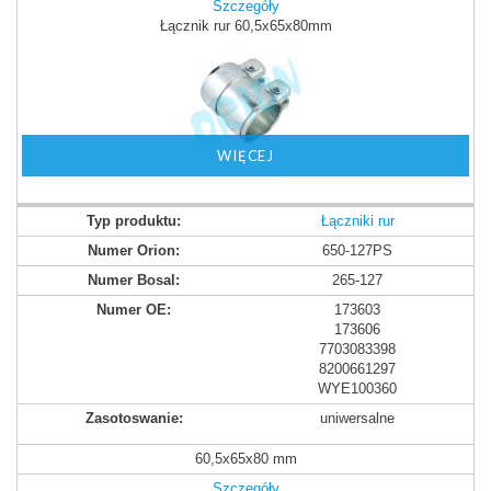
Szczegóły
Łącznik rur 60,5x65x80mm
WIĘCEJ
Łączniki rur
650-127PS
265-127
173603
173606
7703083398
8200661297
WYE100360
uniwersalne
60,5x65x80 mm
Szczegóły