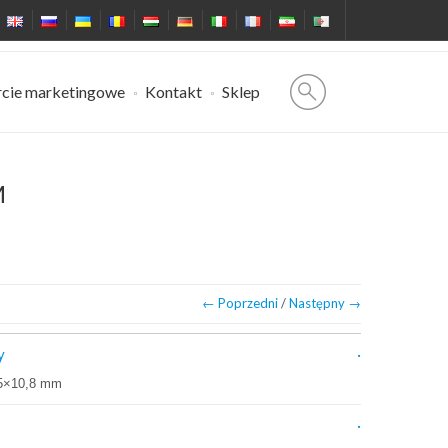
cie marketingowe
Kontakt
Sklep
M
← Poprzedni
/
Następny →
y
5×10,8 mm