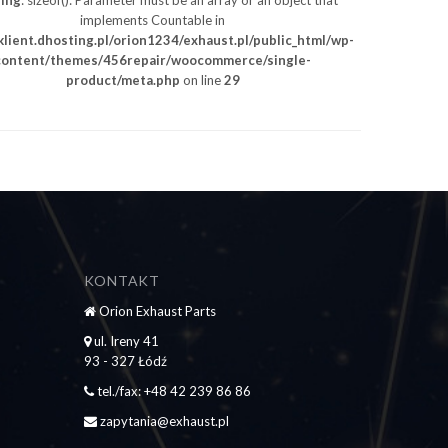
ing
: sizeof(): Parameter must be an array or an object that
implements Countable in
lient.dhosting.pl/orion1234/exhaust.pl/public_html/wp-
content/themes/456repair/woocommerce/single-
product/meta.php
on line
29
KONTAKT
Orion Exhaust Parts
ul. Ireny 41
93 - 327 Łódź
tel./fax: +48 42 239 86 86
zapytania@exhaust.pl