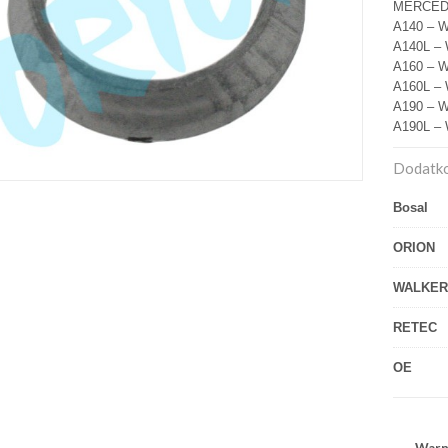
MERCE
A140 – W
A140L – 
A160 – W
A160L – 
A190 – W
A190L – 
Dodatko
Bosal
ORION
WALKER
RETEC
OE