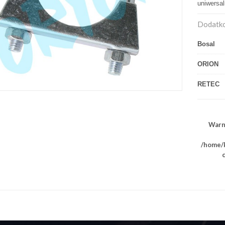
uniwersa
Dodatko
Bosal
ORION
RETEC
Warn
/home/k