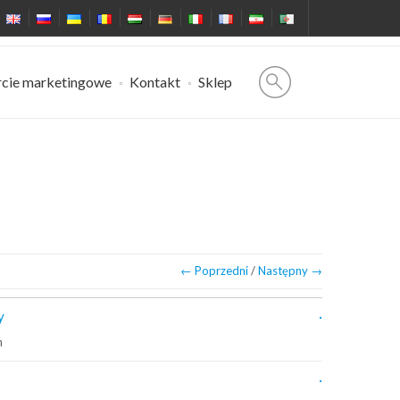
cie marketingowe
Kontakt
Sklep
← Poprzedni
/
Następny →
y
m