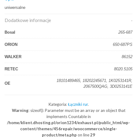
uniwersalne
Dodatkowe informacje
Bosal
265-687
ORION
650-687PS
WALKER
86152
RETEC
8020.5105
18101489465, 18202245671, 1K0253141R,
OE
2067500QAG, 3D0253141E
Kategoria:
Łączniki rur
.
Warning
: sizeof(): Parameter must be an array or an object that
implements Countable in
/home/klient.dhosting.pl/orion1234/exhaust.pl/public_html/wp-
content/themes/456repair/woocommerce/single-
product/meta.php
on line
29