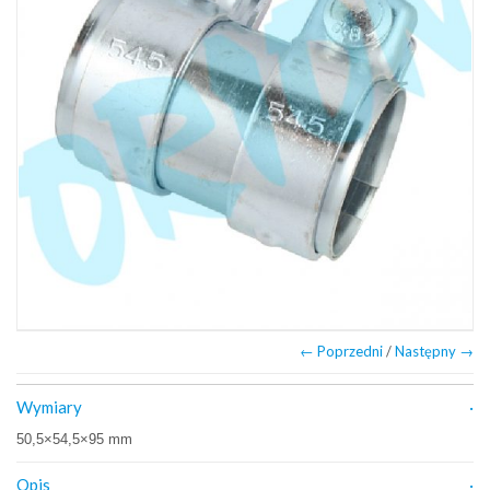
← Poprzedni
/
Następny →
Wymiary
50,5×54,5×95 mm
Opis