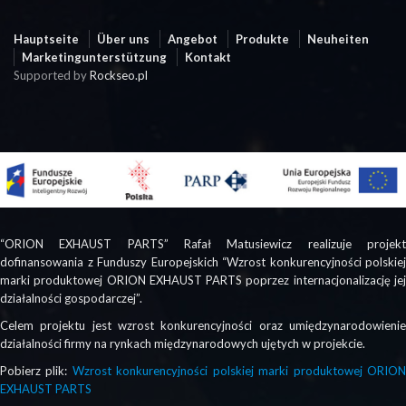
Hauptseite
Über uns
Angebot
Produkte
Neuheiten
Marketingunterstützung
Kontakt
Supported by
Rockseo.pl
“ORION EXHAUST PARTS” Rafał Matusiewicz realizuje projekt
dofinansowania z Funduszy Europejskich “Wzrost konkurencyjności polskiej
marki produktowej ORION EXHAUST PARTS poprzez internacjonalizację jej
działalności gospodarczej”.
Celem projektu jest wzrost konkurencyjności oraz umiędzynarodowienie
działalności firmy na rynkach międzynarodowych ujętych w projekcie.
Pobierz plik:
Wzrost konkurencyjności polskiej marki produktowej ORIO
EXHAUST PARTS