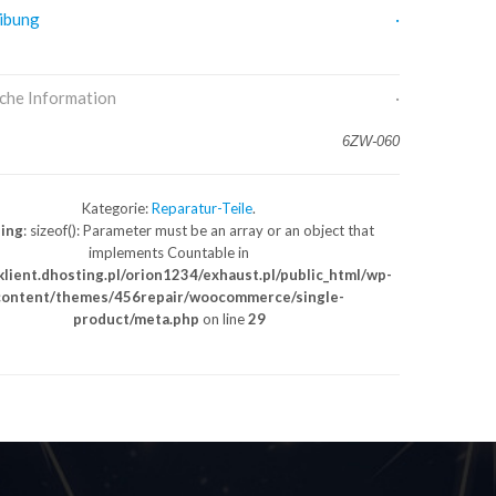
ibung
iche Information
6ZW-060
Kategorie:
Reparatur-Teile
.
ing
: sizeof(): Parameter must be an array or an object that
implements Countable in
lient.dhosting.pl/orion1234/exhaust.pl/public_html/wp-
content/themes/456repair/woocommerce/single-
product/meta.php
on line
29