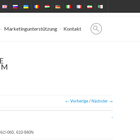
Marketingunterstützung
Kontakt
E
MM
← Vorherige
/
Nächster →
 6∅-060, 610-940N