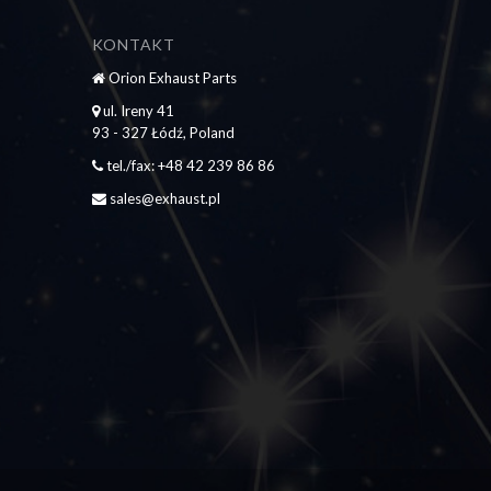
KONTAKT
Orion Exhaust Parts
ul. Ireny 41
93 - 327 Łódź, Poland
tel./fax: +48 42 239 86 86
sales@exhaust.pl