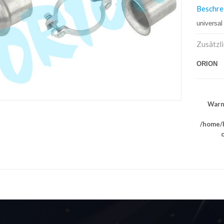
Beschre
universal
Zusätzl
ORION
Warn
/home/k