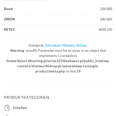
Bosal
258-889
ORION
640-889
RETEC
3608.100
Kategorie:
Schrauben, Muttern, Bolzen
.
Warning
: sizeof(): Parameter must be an array or an object that
implements Countable in
/home/klient.dhosting.pl/orion1234/exhaust.pl/public_html/wp-
content/themes/456repair/woocommerce/single-
product/meta.php
on line
29
PRODUKTKATEGORIEN
Schellen