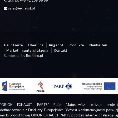
tel./fax: +48 42 239 86 86
sales@exhaust.pl
Hauptseite
Über uns
Angebot
Produkte
Neuheiten
Marketingunterstützung
Kontakt
Supported by
Rockseo.pl
“ORION EXHAUST PARTS” Rafał Matusiewicz realizuje projekt
dofinansowania z Funduszy Europejskich “Wzrost konkurencyjności polskiej
marki produktowej ORION EXHAUST PARTS poprzez internacjonalizację jej