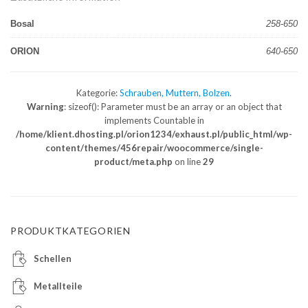
Bosal
258-650
ORION
640-650
Kategorie:
Schrauben, Muttern, Bolzen
.
Warning
: sizeof(): Parameter must be an array or an object that
implements Countable in
/home/klient.dhosting.pl/orion1234/exhaust.pl/public_html/wp-
content/themes/456repair/woocommerce/single-
product/meta.php
on line
29
PRODUKTKATEGORIEN
Schellen
Metallteile