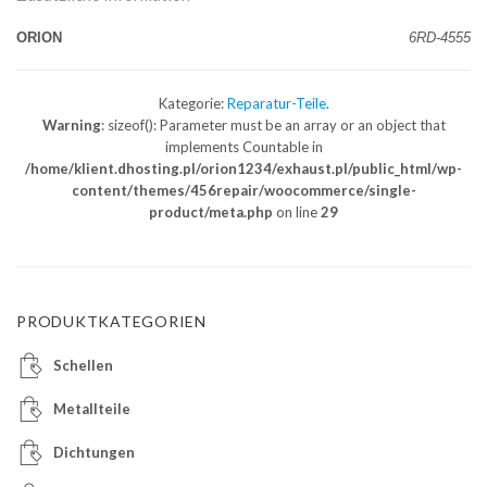
ORION
6RD-4555
Kategorie:
Reparatur-Teile
.
Warning
: sizeof(): Parameter must be an array or an object that
implements Countable in
/home/klient.dhosting.pl/orion1234/exhaust.pl/public_html/wp-
content/themes/456repair/woocommerce/single-
product/meta.php
on line
29
PRODUKTKATEGORIEN
Schellen
Metallteile
Dichtungen