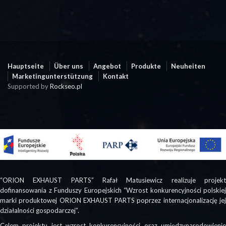
Hauptseite
Über uns
Angebot
Produkte
Neuheiten
Marketingunterstützung
Kontakt
Supported by
Rockseo.pl
“ORION EXHAUST PARTS” Rafał Matusiewicz realizuje projekt
dofinansowania z Funduszy Europejskich “Wzrost konkurencyjności polskiej
marki produktowej ORION EXHAUST PARTS poprzez internacjonalizację jej
działalności gospodarczej”.
Celem projektu jest wzrost konkurencyjności oraz umiędzynarodowienie