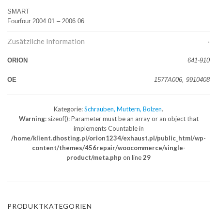
SMART
Fourfour 2004.01 – 2006.06
Zusätzliche Information
ORION
641-910
OE
1577A006, 9910408
Kategorie:
Schrauben, Muttern, Bolzen
.
Warning
: sizeof(): Parameter must be an array or an object that
implements Countable in
/home/klient.dhosting.pl/orion1234/exhaust.pl/public_html/wp-
content/themes/456repair/woocommerce/single-
product/meta.php
on line
29
PRODUKTKATEGORIEN