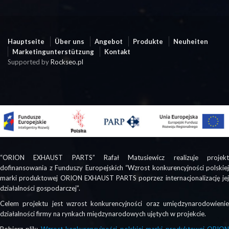
Hauptseite
Über uns
Angebot
Produkte
Neuheiten
Marketingunterstützung
Kontakt
Supported by
Rockseo.pl
“ORION EXHAUST PARTS” Rafał Matusiewicz realizuje projekt
dofinansowania z Funduszy Europejskich “Wzrost konkurencyjności polskiej
marki produktowej ORION EXHAUST PARTS poprzez internacjonalizację jej
działalności gospodarczej”.
Celem projektu jest wzrost konkurencyjności oraz umiędzynarodowienie
działalności firmy na rynkach międzynarodowych ujętych w projekcie.
Pobierz plik:
Wzrost konkurencyjności polskiej marki produktowej ORIO