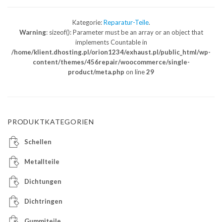
Kategorie:
Reparatur-Teile
.
Warning
: sizeof(): Parameter must be an array or an object that
implements Countable in
/home/klient.dhosting.pl/orion1234/exhaust.pl/public_html/wp-
content/themes/456repair/woocommerce/single-
product/meta.php
on line
29
PRODUKTKATEGORIEN
Schellen
Metallteile
Dichtungen
Dichtringen
Gummiteile