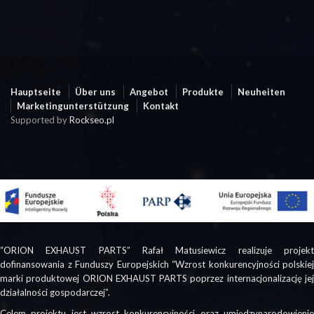
Hauptseite
Über uns
Angebot
Produkte
Neuheiten
Marketingunterstützung
Kontakt
Supported by
Rockseo.pl
“ORION EXHAUST PARTS” Rafał Matusiewicz realizuje projekt
dofinansowania z Funduszy Europejskich “Wzrost konkurencyjności polskiej
marki produktowej ORION EXHAUST PARTS poprzez internacjonalizację jej
działalności gospodarczej”.
Celem projektu jest wzrost konkurencyjności oraz umiędzynarodowienie