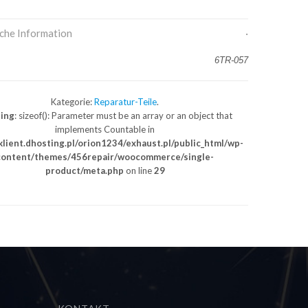
iche Information
6TR-057
Kategorie:
Reparatur-Teile
.
ing
: sizeof(): Parameter must be an array or an object that
implements Countable in
lient.dhosting.pl/orion1234/exhaust.pl/public_html/wp-
content/themes/456repair/woocommerce/single-
product/meta.php
on line
29