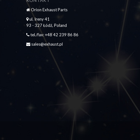
KONTAKT
Orion Exhaust Parts
ul. Ireny 41
93 - 327 Łódź, Poland
tel./fax: +48 42 239 86 86
sales@exhaust.pl