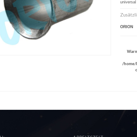
universal
Zusätzl
ORION
Warn
/home/k