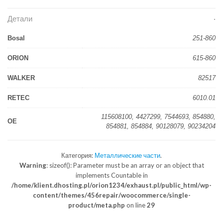
Детали
Bosal
251-860
ORION
615-860
WALKER
82517
RETEC
6010.01
115608100, 4427299, 7544693, 854880,
OE
854881, 854884, 90128079, 90234204
Категория:
Металлические части
.
Warning
: sizeof(): Parameter must be an array or an object that
implements Countable in
/home/klient.dhosting.pl/orion1234/exhaust.pl/public_html/wp-
content/themes/456repair/woocommerce/single-
product/meta.php
on line
29