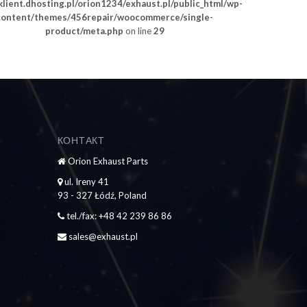
lient.dhosting.pl/orion1234/exhaust.pl/public_html/wp-
content/themes/456repair/woocommerce/single-
product/meta.php
on line
29
КОНТАКТ
Orion Exhaust Parts
ul. Ireny 41
93 - 327 Łódź, Poland
tel./fax: +48 42 239 86 86
sales@exhaust.pl