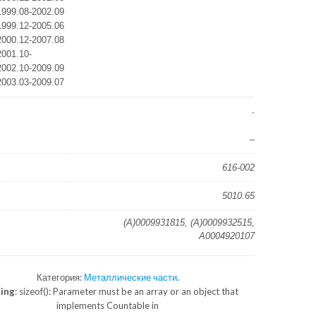
999.08-2002.09
999.12-2005.06
000.12-2007.08
001.10-
002.10-2009.09
003.03-2009.07
–
616-002
5010.65
(A)0009931815, (A)0009932515,
A0004920107
Категория:
Металлические части
.
ing
: sizeof(): Parameter must be an array or an object that
implements Countable in