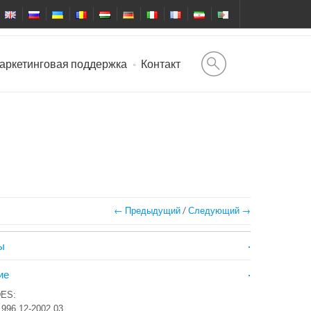
аркетинговая поддержка
Контакт
← Предыдущий
/
Следующий →
ы
ие
ES:
996.12-2002.03