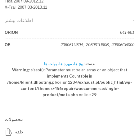
Tida 2007.09-2012.12
X-Trail 2007.03-2013.11
اطلاعات بیشتر
ORION
641-901
OE
206061U60A, 206061U60B, 20606CN000
.
دسته:
پیچ ها، مهره ها، بولت ها
Warning
: sizeof(): Parameter must be an array or an object that
implements Countable in
/home/klient.dhosting.pl/orion1234/exhaust.pl/public_html/wp-
content/themes/456repair/woocommerce/single-
product/meta.php
on line
29
محصولات
حلقه