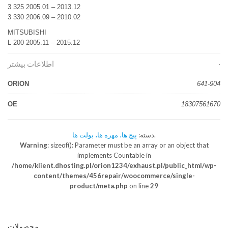
3 325 2005.01 – 2013.12
3 330 2006.09 – 2010.02
MITSUBISHI
L 200 2005.11 – 2015.12
اطلاعات بیشتر
ORION
641-904
OE
18307561670
.
دسته:
پیچ ها، مهره ها، بولت ها
Warning
: sizeof(): Parameter must be an array or an object that
implements Countable in
/home/klient.dhosting.pl/orion1234/exhaust.pl/public_html/wp-
content/themes/456repair/woocommerce/single-
product/meta.php
on line
29
محصولات