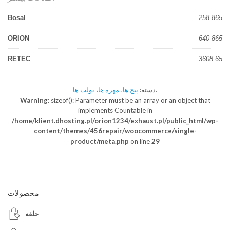
Bosal
258-865
ORION
640-865
RETEC
3608.65
.
دسته:
پیچ ها، مهره ها، بولت ها
Warning
: sizeof(): Parameter must be an array or an object that
implements Countable in
/home/klient.dhosting.pl/orion1234/exhaust.pl/public_html/wp-
content/themes/456repair/woocommerce/single-
product/meta.php
on line
29
محصولات
حلقه