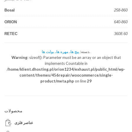
Bosal
258-860
ORION
640-860
RETEC
3608.60
.
دسته:
پیچ ها، مهره ها، بولت ها
Warning
: sizeof(): Parameter must be an array or an object that
implements Countable in
/home/klient.dhosting.pl/orion1234/exhaust.pl/public_html/wp-
content/themes/456repair/woocommerce/single-
product/meta.php
on line
29
محصولات
عناصر فلزی