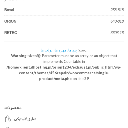
Bosal
258-818
ORION
640-818
RETEC
3608.18
.
دسته:
پیچ ها، مهره ها، بولت ها
Warning
: sizeof(): Parameter must be an array or an object that
implements Countable in
/home/klient.dhosting.pl/orion1234/exhaust.pl/public_html/wp-
content/themes/456repair/woocommerce/single-
product/meta.php
on line
29
محصولات
تعلیق لاستیکی