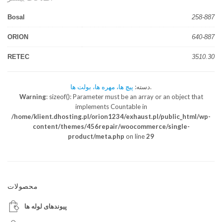
Bosal
258-887
ORION
640-887
RETEC
3510.30
.
دسته:
پیچ ها، مهره ها، بولت ها
Warning
: sizeof(): Parameter must be an array or an object that
implements Countable in
/home/klient.dhosting.pl/orion1234/exhaust.pl/public_html/wp-
content/themes/456repair/woocommerce/single-
product/meta.php
on line
29
محصولات
پیوندهای لوله ها