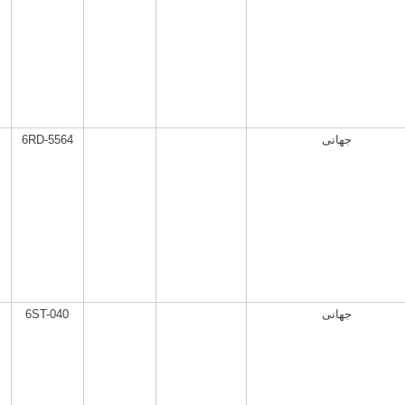
6RD-5564
جهانی
6ST-040
جهانی