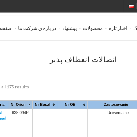
گ
اخبار تازه
محصولات
پیشنهاد
در باره ی شرکت ما
صفحه
اتصالات انعطاف پذیر
all 175 results
ria
Nr Orion
Nr Bosal
Nr OE
Zastosowanie
Uniwersalne
638-094P
ات
انعط